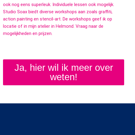
ook nog eens superleuk. Individuele lessen ook mogelijk.
Studio Soax biedt diverse workshops aan zoals graffiti,
action painting en stencil-art. De workshops geef ik op
locatie of in mijn atelier in Helmond. Vraag naar de
mogelijkheden en prijzen.
Ja, hier wil ik meer over
weten!