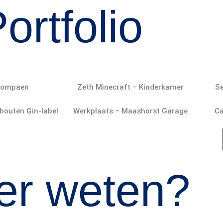
ortfolio
Compaen
Zeth Minecraft – Kinderkamer
Se
chouten Gin-label
Werkplaats – Maashorst Garage
Ca
er weten?