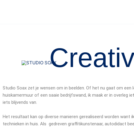
Ga
naar
de
inhoud
Creativ
Studio Soax zet je wensen om in beelden. Of het nu gaat om een 
huiskamermuur of een saaie bedrijfswand, ik maak er in overleg ie
iets blijvends van.
Het resultaat kan op diverse manieren gerealiseerd worden want ik
technieken in huis. Als
gedreven
graffitikunstenaar
, autodidact
bee