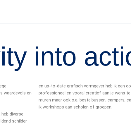
ity into act
lege
en up-to-date grafisch vormgever heb ik een c
ts waardevols en
professioneel en vooral creatief aan je wens te 
muren maar ook o.a. bestelbussen, campers, c
ik
workshops
aan scholen of groepen.
 heb diverse
ldend schilder