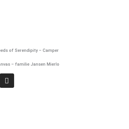
eds of Serendipity – Camper
nvas – familie Jansen Mierlo
I
n
s
t
a
g
r
a