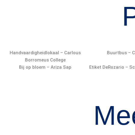
P
Handvaardigheidlokaal – Carlous
Buurtbus – 
Borromeus College
Bij op bloem – Ariza Sap
Etiket DeRozario – S
Me