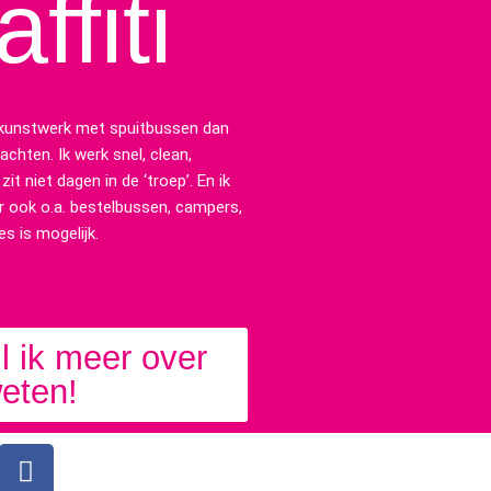
ffiti
f kunstwerk met spuitbussen dan
achten. Ik werk snel, clean,
it niet dagen in de ‘troep’. En ik
r ook o.a. bestelbussen, campers,
s is mogelijk.
il ik meer over
eten!
F
a